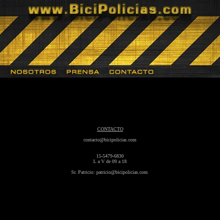
CONTACTO
contacto@bicipolicias.com
15-5479-6830
L a V de 09 a 18
Sr. Patricio: patricio@bicipolicias.com